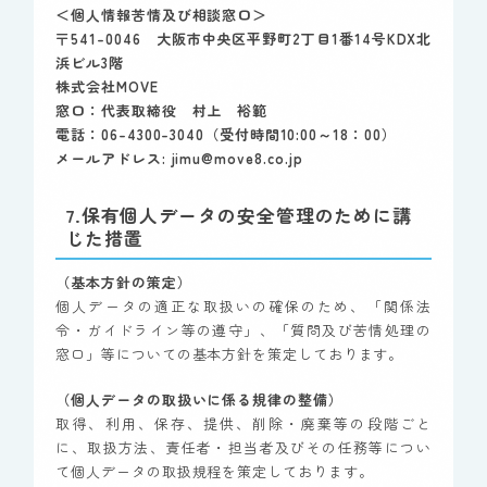
＜個人情報苦情及び相談窓口＞
〒541-0046 大阪市中央区平野町2丁目1番14号KDX北
浜ビル3階
株式会社MOVE
窓口：代表取締役 村上 裕範
電話：06-4300-3040（受付時間10:00～18：00）
メールアドレス: jimu@move8.co.jp
7.保有個人データの安全管理のために講
じた措置
（基本方針の策定）
個人データの適正な取扱いの確保のため、「関係法
令・ガイドライン等の遵守」、「質問及び苦情処理の
窓口」等についての基本方針を策定しております。
（個人データの取扱いに係る規律の整備）
取得、利用、保存、提供、削除・廃棄等の段階ごと
に、取扱方法、責任者・担当者及びその任務等につい
て個人データの取扱規程を策定しております。