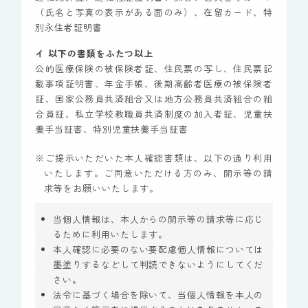
（氏名と写真の表示がある面のみ）、在留カード、特
別永住者証明書
イ 以下の書類をふたつ以上
公的医療保険の被保険者証、住民票の写し、住民票記
載事項証明書、年金手帳、後期高齢者医療の被保険者
証、国家公務員共済組合又は地方公務員共済組合の組
合員証、私立学校教職員共済制度の加入者証、児童扶
養手当証書、特別児童扶養手当証書
※ご提示いただいた本人確認書類は、以下の通り利用
いたします。ご同意いただける方のみ、開示等の請
求等をお願いいたします。
当個人情報は、本人からの開示等の請求等に応じ
るために利用いたします。
本人確認に必要のない要配慮個人情報については
墨塗りするなどして判読できないようにしてくだ
さい。
法令に基づく場合を除いて、当個人情報を本人の