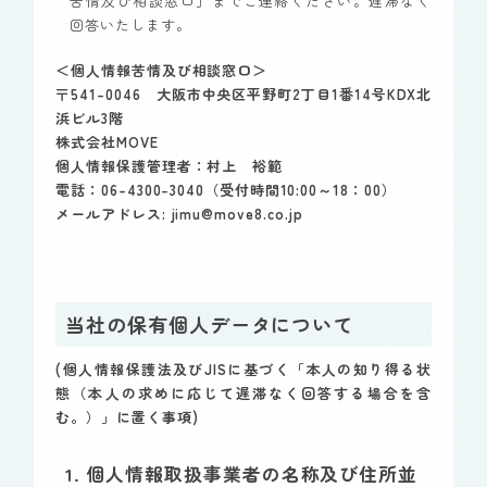
苦情及び相談窓口」までご連絡ください。遅滞なく
回答いたします。
＜個人情報苦情及び相談窓口＞
〒541-0046 大阪市中央区平野町2丁目1番14号KDX北
浜ビル3階
株式会社MOVE
個人情報保護管理者：村上 裕範
電話：06-4300-3040（受付時間10:00～18：00）
メールアドレス: jimu@move8.co.jp
当社の保有個人データについて
(個人情報保護法及びJISに基づく「本人の知り得る状
態（本人の求めに応じて遅滞なく回答する場合を含
む。）」に置く事項)
1. 個人情報取扱事業者の名称及び住所並