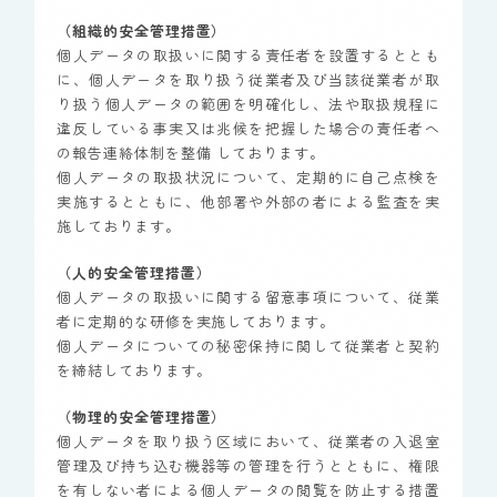
（組織的安全管理措置）
個人データの取扱いに関する責任者を設置するととも
に、個人データを取り扱う従業者及び当該従業者が取
り扱う個人データの範囲を明確化し、法や取扱規程に
違反している事実又は兆候を把握した場合の責任者へ
の報告連絡体制を整備 しております。
個人データの取扱状況について、定期的に自己点検を
実施するとともに、他部署や外部の者による監査を実
施しております。
（人的安全管理措置）
個人データの取扱いに関する留意事項について、従業
者に定期的な研修を実施しております。
個人データについての秘密保持に関して従業者と契約
を締結しております。
（物理的安全管理措置）
個人データを取り扱う区域において、従業者の入退室
管理及び持ち込む機器等の管理を行うとともに、権限
を有しない者による個人データの閲覧を防止する措置