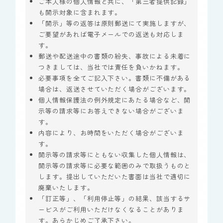
ご本人様の個人情報と共に、「第三者提供記録」
も開示対象に含まれます。
「開示」等の返答は原則郵送にて実施しますが、
ご要望があれば電子メールでの返送も対応しま
す。
郵送や配送途中の書類の紛失、事故による未着に
つきましては、当社では責任を負いかねます。
必要事項を全てご記入下さい。書類に不備がある
場合は、返送させていただく場合がございます。
個人情報保護法の例外規定にあたる場合など、開
示等の請求等にお答えできない場合がございま
す。
内容により、お時間をいただく場合がございま
す。
開示等の請求等にともない収集した個人情報は、
開示等の請求等に必要な範囲のみで取扱うものと
します。提出していただいた書面は当社で適切に
廃棄いたします。
「訂正等」、「利用停止等」の結果、該当するサ
ービスがご利用いただけなくなることがありま
す。あらかじめご了承下さい。